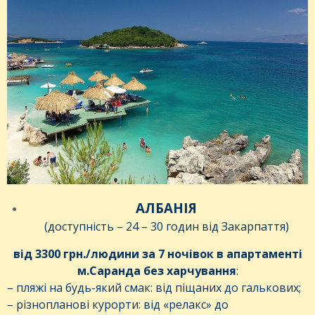
АЛБАНІЯ
(доступність – 24 – 30 годин від Закарпаття)
від 3300 грн./людини за 7 ночівок в апартаменті
м.Саранда без харчування
:
– пляжі на будь-який смак: від піщаних до галькових;
– різнопланові курорти: від «релакс» до