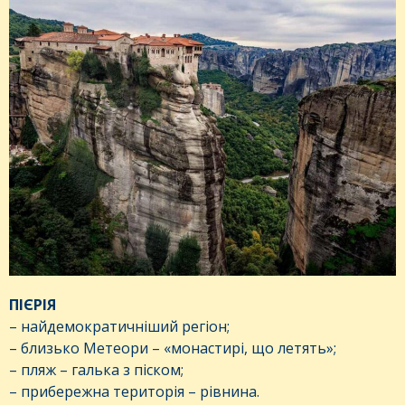
ПІЄРІЯ
– найдемократичніший регіон;
– близько Метеори – «монастирі, що летять»;
– пляж – галька з піском;
– прибережна територія – рівнина.