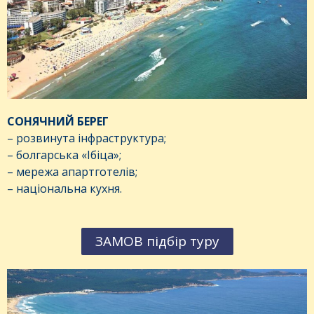
СОНЯЧНИЙ БЕРЕГ
– розвинута інфраструктура;
– болгарська «Ібіца»;
– мережа апартготелів;
– національна кухня.
ЗАМОВ підбір туру