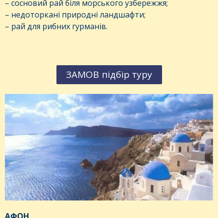
– сосновий рай біля морського узбережжя;
– недоторкані природні ландшафти;
– рай для рибних гурманів.
ЗАМОВ підбір туру
АФОН