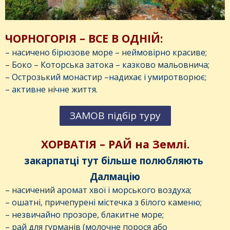
ЧОРНОГОРІЯ – ВСЕ В ОДНІЙ:
– насичено бірюзове море – неймовірно красиве;
– Боко – Которська затока – казково мальовнича;
– Острозький монастир –надихає і умиротворює;
– активне нічне життя.
ЗАМОВ підбір туру
ХОРВАТІЯ – РАЙ на Землі.
закарпатці тут більше полюбляють
Далмацію
– насичений аромат хвої і морського воздуха;
– ошатні, причепурені містечка з білого каменю;
– незвичайно прозоре, блакитне море;
– рай для гурманів (молочне порося або