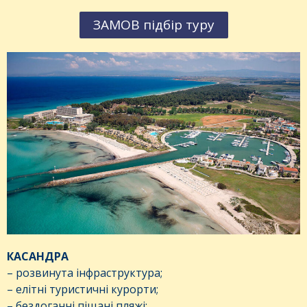
ЗАМОВ підбір туру
КАСАНДРА
– розвинута інфраструктура;
– елітні туристичні курорти;
– бездоганні піщані пляжі;