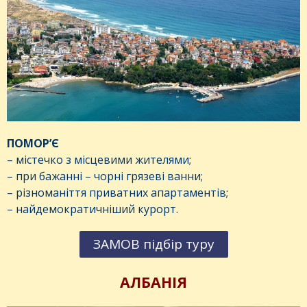
ПОМОР’Є
– містечко з місцевими жителями;
– при бажанні – чорні грязеві ванни;
– різноманіття приватних апартаментів;
– найдемократичніший курорт.
ЗАМОВ підбір туру
АЛБАНІЯ