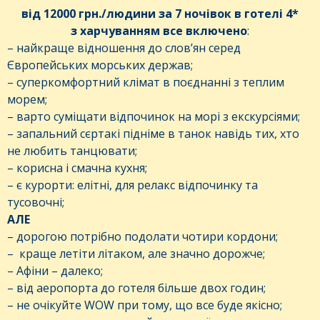
від 12000 грн./людини за 7 ночівок в готелі 4*
з харчуванням все включено
:
– найкраще відношення до слов’ян серед
Європейських морських держав;
– суперкомфортний клімат в поєднанні з теплим
морем;
– варто суміщати відпочинок на морі з екскурсіями;
– запальний сєртакі підніме в танок навідь тих, хто
не любить танцювати;
– корисна і смачна кухня;
– є курорти: елітні, для релакс відпочинку та
тусовочні;
АЛЕ
– дорогою потрібно подолати чотири кордони;
– краще летіти літаком, але значно дорожче;
– Афіни – далеко;
– від аеропорта до готеля більше двох годин;
– не очікуйте WOW при тому, що все буде якісно;