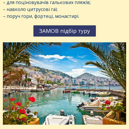
– для поціновувачів галькових пляжів;
– навколо цитрусові гаї;
– поруч гори, фортеці, монастирі.
ЗАМОВ підбір туру