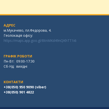
АДРЕС
м.Мукачево, пл.Федорова, 4.
Геолокація офісу:
https://maps.app.goo.gl/BtnMKd49nQKhTT1i6
ГРАФІК РОБОТИ
Пн-Вт: 09:00-17:30
Сб-Нд: вихідні
КОНТАКТИ
+38(050) 950 9090 (viber)
+38(050) 901 4822