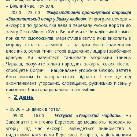
– Вільний час. Ночівля.
– 20:00 – 23: 00 –
Факультативно пропонується атракція
«Закарпатський вечір у Замку любові»
. У програмі вечора –
екскурсія по дорозі, яка вела з перевалу Руська ворота до
замку Сент-Міклош XVст. Ви побачите Чинадіївський замок
при світлі смолоскипів, мерехтливе світло яких вихопить з
мороку століть таємниці та загадки його знаменитих
власників, романтичні історії відважних лицарів і звабливих
красунь. Ви навчитеся танцювати угорський танець
Чардаш, розучите кілька народних закарпатських пісень,
спробуєте бограч – національне угорське блюдо, зап’єте
його вином із закарпатських підвалів. І все це під
акомпанемент угорських, словацьких, русинських пісень у
виконанні багатонаціонального ансамблю.
2 день
– 08:30 – Сніданок в готелі.
– 09:00 – 16:00 –
Екскурсія «Угорський чардаш».
На
Закарпатті є містечко Берегово, де мешкають переважно
угорці. Під час екскурсії відбудеться знайомство з
видатними пам’ятками Берегсаса, історією, національними