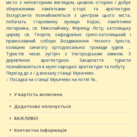
місто з неповторним виглядом, цікавою історією і добре
збереженими пам’ятками історії та архітектури.
Екскурсанти познайомляться з центром цього міста,
побачать старовинну вулицю Корзо, пам’ятники
ліхтарника, св. Миколайчику, Ференцу Лісту, католицьку
церкву св. Георгія, кафедральні греко-католицький і
православний собори Воздвиження Чесного Хреста,
колишню синагогу ортодоксальної громади іудеїв …
Туристів чекає зустріч з Ужгородським замком. З
дерев’яною архітектурою Закарпаття туристи
познайомляться в музеї народної архітектури та побуту.
Переїзд до з / д вокзалу станції Мукачево.
– Посадка на станції Мукачево на потяг №..
У вартість включено
Додатково оплачується
ВАЖЛИВО!
Контактна інформація