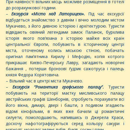
При наявності вільних місць можливе розміщення в готелі
до розрахункової години.
–
Екскурсія «Місто над Латорицею».
Під час екскурсії
відбудеться знайомство з давнім і вічно молодим містом
Мукачево, з його дивною історією і архітектурою. Туристи
відвідають овіяний легендами замок Паланок, бурхлива
історія якого пов’язана з історією майже всіх країн
центральної Європи, побувають в історичному центрі
міста, оточеному колись міською стіною, побачать
оригінал пам’ятника Кирилу і Мефодію, копія котрого
прикрашає Києво-Печерську Лавру, загадають новорічні
бажання , потерши бронзові ґудзик сажотруса і палець
князя Федора Корятовича.
– Вільний час в центрі міста Мукачево.
–
Екскурсія “Романтика графського палацу”.
Туристи
побувають на території маєтку мисливського палацу
австрійських графів Шенборнів, спробують порахувати всі
його вікна, димарі, двері і башти, з подивом згадають
відомі кінофільми, в яких вже бачили ці романтичні
силуети, помолодшають, напившись із Джерела Краси,
досхочу нафотографіруються серед кольору сакури і
магнолії, молодої зелені дубів, буків, сосен і ялин …