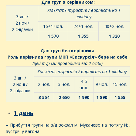
Для груп з керівником:
Кількість туристів / вартість на 1
3 дні /
людину
2 ночі/
16+1 чол.
24+1 чол.
40+2 чол.
2 сніданки
1 570
1 355
1 320
Для груп без керівника:
Роль керівника групи МКП «Екскурсія» бере на себе
.
(цей тур ми проводимо від 2 осіб!)
Кількість туристів / вартість на 1 людину
3 дні /
4-5
2 ночі /
2 чол.
3 чол.
9 чол.
15 чол.
чол.
2 сніданки
3 554
2 650
1 990
1 890
1 555
1 день
– Прибуття групи на з/д вокзал м. Мукачево на потягу №,
зустріч у вагона.