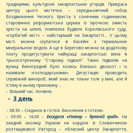
традиціями, культурою закарпатських угорців. Прикраса
центру цього містечка – середньовічний собор
Воздвиження Чесного Хреста з сонячним годинником,
старовинна реформатська церква із зірочкою замість
хреста на шпилі, помпезна будівля Королівського суду,
«горбатий міст» – найстаріший на Закарпатті… У цьому
місті можна скупатися в басейні з термальною
мінеральною водою. А ще в Берегово можна за додаткову
плату продегустувати найкращі закарпатські вина в
трьохсотрічному “Старому підвалі”. Таких підвалів на
вулиці Виноградній було колись близько двохсот і їх
називали «господарськими». Дегустацію проводить
справжній винороб, який знає не тільки толк у вині, але й
істину в ньому приховану …
– Вільний час. Ночівля.
3 день
– 08:30 – Сніданок в готелі. Виселення з готелю.
– 09:00 – 16:00 –
Екскурсія «Унгвар – древній град».
На
західній околиці України на кордоні зі Словаччиною
розташувався Ужгород – обласний центр Закарпаття,