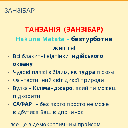
ЗАНЗІБАР
ТАНЗАНІЯ
(ЗАНЗІБАР)
Hakuna Matata
–
безтурботне
життя
!
Всі блакитні відтінки
Індійського
океану
Чудові пляжі з білим,
як пудра
піском
Фантастичний світ дикої природи
Вулкан
Кіліманджаро
, який ти можеш
підкорити
САФАРІ
– без якого просто не може
відбутися Ваш відпочинок.
І все це з демократичним прайсом!