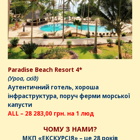
Paradise Beach Resort 4*
(Уроа, схід)
Аутентичний готель, хороша
інфраструктура, поруч ферми морської
капусти
ALL – 28 283,00 грн. на 1 люд
ЧОМУ З НАМИ?
МКП «ЕКСКУРСІЯ» – це 28 років