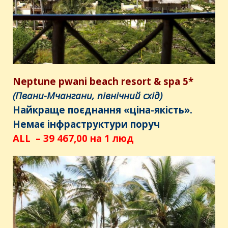
Neptune
pwani
beach
resort
&
spa
5*
(Пвани-Мчангани, північний схід)
Найкраще поєднання «ціна-якість».
Немає інфраструктури поруч
ALL – 39 467,00 на 1 люд