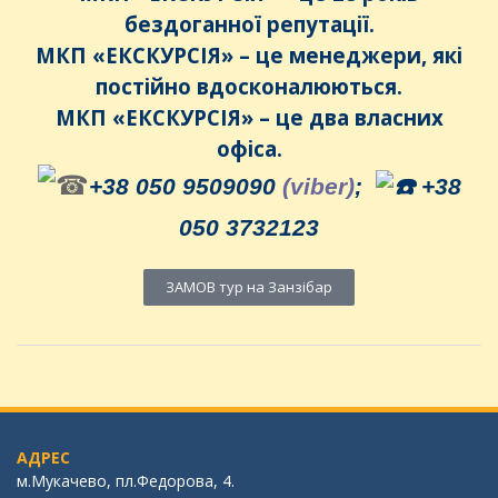
бездоганної репутації.
МКП «ЕКСКУРСІЯ» – це менеджери, які
постійно вдосконалюються.
МКП «ЕКСКУРСІЯ» – це два власних
офіса.
+38 050 9509090
(viber)
;
+38
050 3732123
ЗАМОВ тур на Занзібар
АДРЕС
м.Мукачево, пл.Федорова, 4.