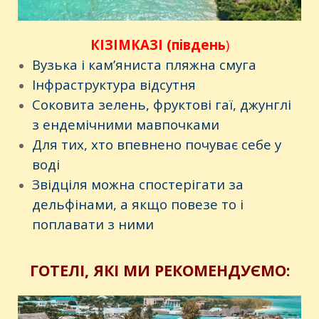
КІЗІМКАЗІ (південь
)
Вузька і кам’яниста пляжна смуга
Інфраструктура відсутня
Соковита зелень, фруктові гаї, джунглі
з ендемічними мавпочками
Для тих, хто впевнено почуває себе у
воді
Звідціля можна спостерігати за
дельфінами, а якщо повезе то і
поплавати з ними
ГОТЕЛІ, ЯКІ МИ РЕКОМЕНДУЄМО: