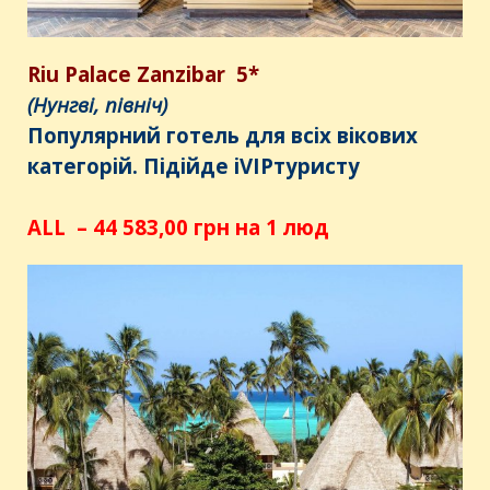
Riu
Palace
Zanzibar
5*
(Нунгві, північ)
Популярний готель для всіх вікових
категорій. Підійде і
VIP
туристу
ALL – 44 583,00 грн на 1 люд