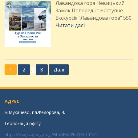
Лавандова гора Невицький
Замок Попереднє Наступне
Екскурсія “Лавандова гора” 550
Читати далі
П
1
2
8
Далі
…
а
г
і
АДРЕС
н
м.Мукачево, пл.Федорова, 4.
а
ц
Геолокація офісу:
і
https://maps.app.goo.gl/BtnMKd49nQKhTT1i6