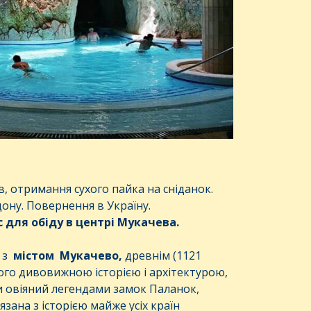
, отримання сухого пайка на сніданок.
ону. Повернення в Україну.
с
для
обіду
в
центрі
Мукачева
.
 з
містом Мукачево,
древнім (1121
його дивовижною історією і архітектурою,
и овіяний легендами замок Паланок,
язана з історією майже усіх країн