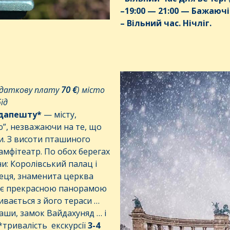
–
19
:00 — 2
1
:00
—
Бажаючі
–
Вільний
час
.
Нічліг
.
додаткову плату
70 €
) місто
ід
дапешту*
— місту,
ю”, незважаючи на те, що
ки. З висоти пташиного
амфітеатр. По обох берегах
и: Королівський палац і
еця, знаменита церква
ає прекрасною панорамою
ивається з його тераси …
аши, замок Вайдахуняд … і
*тривалість екскурсії
3-4