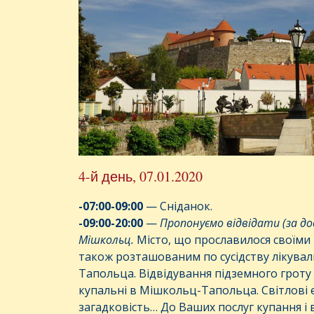
4-й день, 07.01.2020
-07:00-09:00
— Сніданок.
-09:00-20:00
—
Пропонуємо відвідати (за д
Мішкольц.
Місто, що прославилося своїми
також розташованим по сусідству лікув
Тапольца.
Відвідування підземного гроту
купальні в Мішкольц-Тапольца. Світлові е
загадковість… До Ваших послуг купання і 