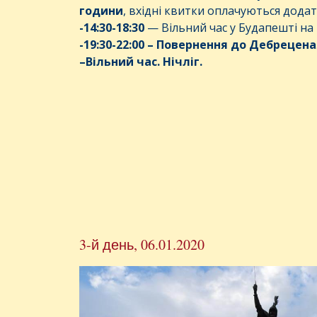
години
, вхідні квитки оплачуються дода
-14:30-18:
3
0
— Вільний час у Будапешті на
-1
9
:
3
0-
22
:00
–
Повернення до Дебрецена
–
Вільний
час
.
Нічліг
.
3-й день, 06.01.2020