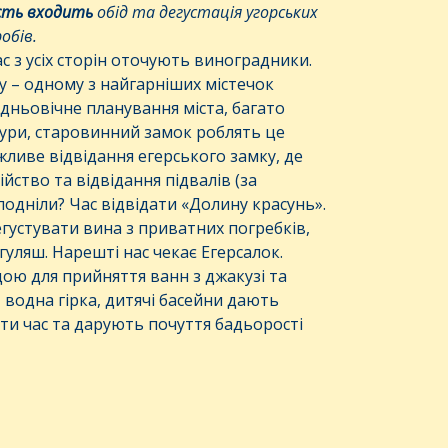
сть
входить
обід та дегустація угорських
обів.
с з усіх сторін оточують виноградники.
ру – одному з найгарніших містечок
дньовічне планування міста, багато
тури, старовинний замок роблять це
ливе відвідання егерського замку, де
ство та відвідання підвалів (за
олодніли? Час відвідати «Долину красунь».
густувати вина з приватних погребків,
гуляш. Нарешті нас чекає Егерсалок.
ою для прийняття ванн з джакузі та
водна гірка, дитячі басейни дають
ти час та дарують почуття бадьорості