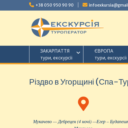
+38 050 950 90 90
infoexkursia@gmai
ЗАКАРПАТТЯ
ЄВРОПА
тури, екскурсії
тури, екскурсії
Різдво в Угорщині (Спа-Ту
Мукачево — Дебрецен (
4
ноч
і
) —Егер –
Будапеш