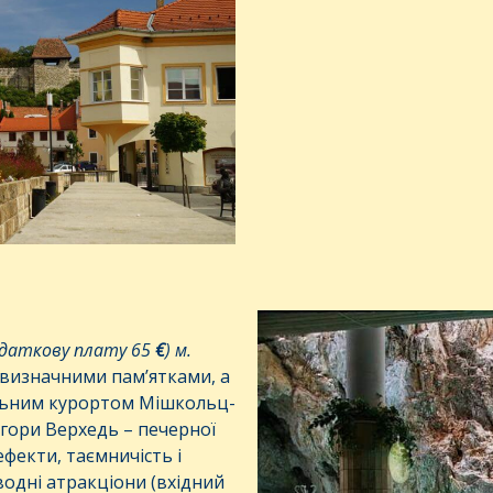
одаткову плату 65
€
) м.
 визначними пам’ятками, а
альним курортом Мішкольц-
 гори Верхедь – печерної
фекти, таємничість і
водні атракціони (вхідний