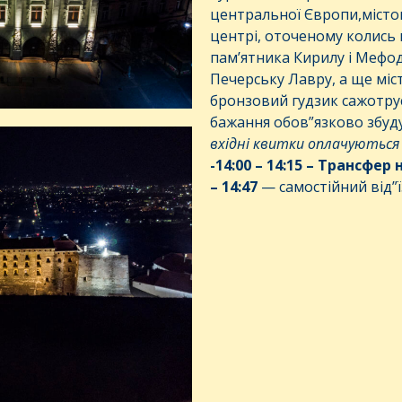
центральної Європи,місто
центрі, оточеному колись 
пам’ятника Кирилу і Мефод
Печерську Лавру, а ще мі
бронзовий гудзик сажотрус
бажання обов”язково збуд
вхідні
квитки
оплачуються
-14:00 – 14:15
– Трансфер 
– 1
4
:
47
— самостійний від”ї