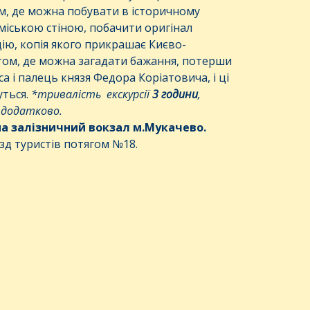
м, де можна побувати в історичному
міською стіною, побачити оригінал
ію, копія якого прикрашає Києво-
стом, де можна загадати бажання, потерши
а і палець князя Федора Коріатовича, і ці
уться.
*
тривалість
екскурсії
3
години
,
додатково
.
на залізничний вокзал м.Мукачево.
зд туристів потягом №18.