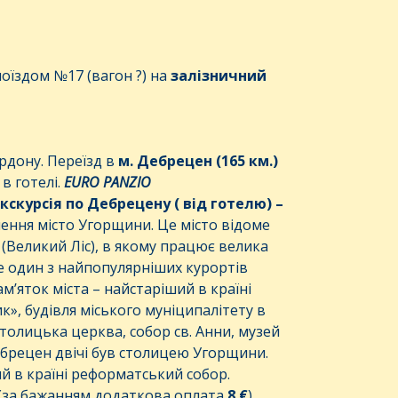
оїздом №17 (вагон ?) на
залізничний
рдону. Переїзд в
м. Дебрецен (
165
км.)
в готелі.
EURO PANZIO
кскурсія по Дебрецену
( від готелю)
–
лення місто Угорщини. Це місто відоме
(Великий Ліс), в якому працює велика
е один з найпопулярніших курортів
м’яток міста – найстаріший в країні
к», будівля міського муніципалітету в
атолицька церква, собор св. Анни, музей
ебрецен двічі був столицею Угорщини.
ий в країні реформатський собор.
(за бажанням додаткова оплата
8 €
)