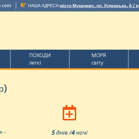
l.com
НАША АДРЕСА:
місто Мукачево, пл. Успенська, 4 / 
ПОХОДИ
МОРЯ
легкі
світу
р)
т –
5
днів /
4
ночі