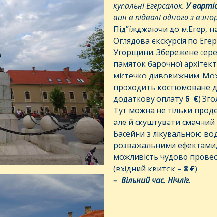
купальні Егерсалок.
У
варті
вин в підвалі одного з винор
Під”їжджаючи до м.Егер, на
Оглядова екскурсія по Еге
Угорщини. Збережене сере
памяток барочної архітек
містечко дивовижним. Мож
проходить костюмоване дій
додаткову оплату
6 €
) Зг
Тут можна не тільки проде
але й скуштувати смачний 
Басейни з лікувальною вод
розважальними ефектами, 
можливість чудово провес
(вхідний квиток –
8 €
).
–
Вільний
час
.
Нічліг
.