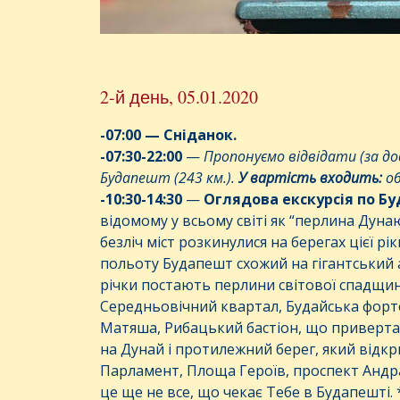
2-й день, 05.01.2020
-07:00 —
Сніданок
.
-07:30-22:00
—
Пропонуємо відвідати (за 
Будапешт (243 км.).
У вартість входить:
об
-10:30-14:30
—
Оглядова
екскурсія
по
Бу
відомому у всьому світі як “перлина Дуна
безліч міст розкинулися на берегах цієї рі
польоту Будапешт схожий на гігантський 
річки постають перлини світової спадщин
Середньовічний квартал, Будайська форт
Матяша, Рибацький бастіон, що приверт
на Дунай і протилежний берег, який відкр
Парламент, Площа Героїв, проспект Андр
це ще не все, що чекає Тебе в Будапешті.