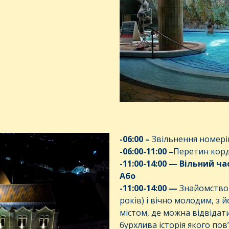
-0
6
:00
–
Звільнення номерів
-0
6
:00-1
1
:00
–
Перетин корд
-1
1
:00-1
4
:
0
0 —
Вільний
ча
Або
-11:00-14:00 —
Знайомство
років) і вічно молодим, з 
містом, де можна відвідат
бурхлива історія якого пов’