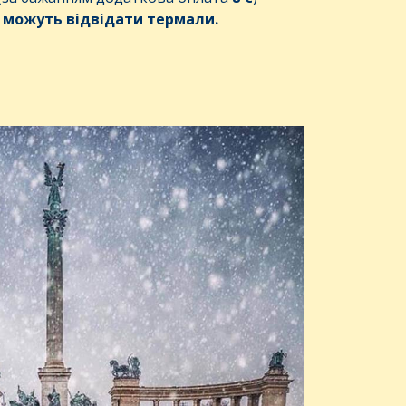
 можуть відвідати
термал
и
.