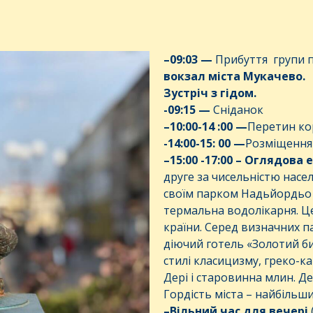
–
09
:
03
—
Прибуття групи п
вокзал міста Мукачево.
Зустріч з гідом.
-09:15
—
Сніданок
–
10
:00-
14
:00 —
Перетин ко
-1
4
:00-
15
: 00 —
Розміщення 
–
15
:00 -1
7
:00
–
Оглядова е
друге за чисельністю насе
своїм парком Надьйордьо 
термальна водолікарня. Ц
країни. Серед визначних па
діючий готель «Золотий би
стилі класицизму, греко-к
Дері і старовинна млин. Д
Гордість міста – найбільш
–
Вільний
час
для
вечері