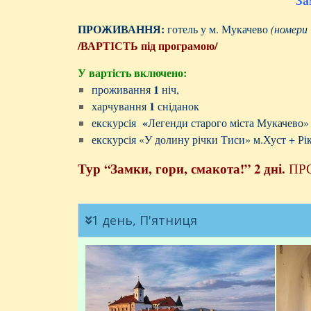
За
ПРОЖИВАННЯ:
готель у м. Мукачево
(номери
/ВАРТІСТЬ під програмою/
У вартість включено:
1
проживання
ніч,
1
харчування
сніданок
«
екскурсія
Легенди старого міста Мукачево
екскурсія «У долину річки Тиси» м.Хуст + Рі
Тур
“Замки, гори, смакота!” 2 дні.
ПР
1 день, П'ятниця