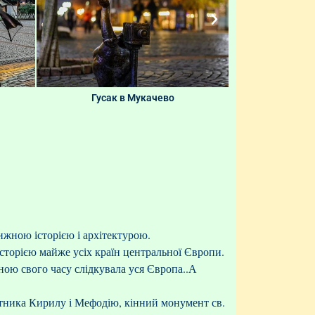
Гусак в Мукачево
Римо-Кат
вижною історією і архітектурою.
 історією майже усіх країн центральної Європи.
ною свого часу слідкувала уся Європа..
А
ятника Кирилу і Мефодію, кінний монумент св.