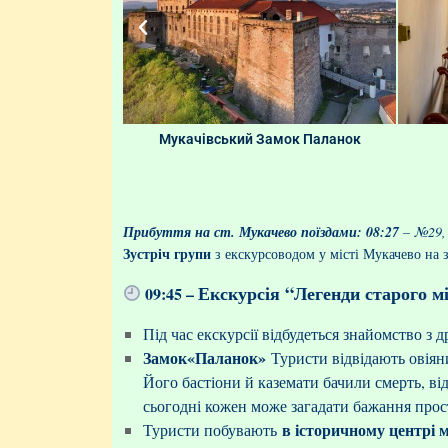
й двір
Мукачівський Замок Паланок
Прибуття на ст. Мукачево поїздами:
08:27
– №29
Зустріч групи
з екскурсоводом у місті Мукачево на 
Екскурсія “Легенди старого м
09:45 –
Під час екскурсії відбудеться знайомство з 
Замок«Паланок»
Туристи відвідають овія
Його бастіони й каземати бачили смерть, від
сьогодні кожен може загадати бажання про
в історичному центрі м
Туристи побувають