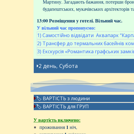
Мартину. Загадають бажання, потерши бронз
будапештських, мукачівських архітекторів т
13:00 Розміщення у готелі. Вільний час.
У вільний час пропонуємо:
1) Самостійно відвідати Аквапарк “Карп
2) Трансфер до термальних басейнів ко
3) Екскурсія «Романтика графських замкі
2 день, Субота
🏷 ВАРТІСТЬ з людини
🏷 ВАРТІСТЬ для ГРУП
У вартість включено:
1
проживання
ніч,