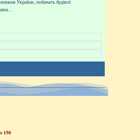
ником України, побачать будівлі
ймана…
150
ія