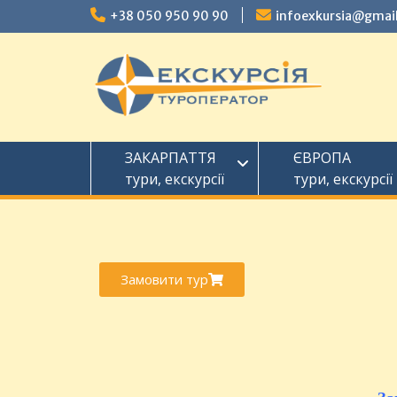
+38 050 950 90 90
infoexkursia@gmai
ЗАКАРПАТТЯ
ЄВРОПА
тури, екскурсії
тури, екскурсії
Замовити тур