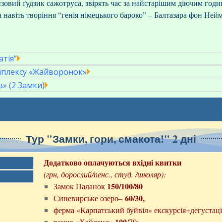
овий ґудзик сажотруса, звірять час за найстарішим діючим годин
а навіть творіння “генія німецького бароко” – Балтазара фон Не
атія”
мплексу «Жайворонок»
в» (2 Замки)
Тур "Замки, гори, смакота!" 2 дні
Додатково оплачуються в
хідні квитки
(грн, дорослий/пенс., студ. /школяр):
150/100/80
Замок Паланок
60/30,
Синевирське озеро–
ферма «Карпатський буйвіл» екскурсія+дегустац
100
ранчо «Хайленд»
/70;