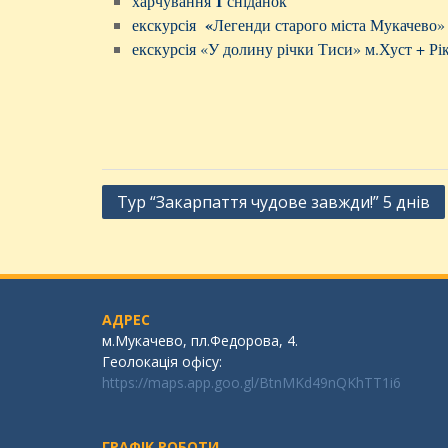
1
харчування
сніданок
«
екскурсія
Легенди старого міста Мукачево
екскурсія «У долину річки Тиси» м.Хуст + Рі
Тур “Закарпаття чудове завжди!” 5 днів
АДРЕС
м.Мукачево, пл.Федорова, 4.
Геолокація офісу:
https://maps.app.goo.gl/BtnMKd49nQKhTT1i6
ГРАФІК РОБОТИ