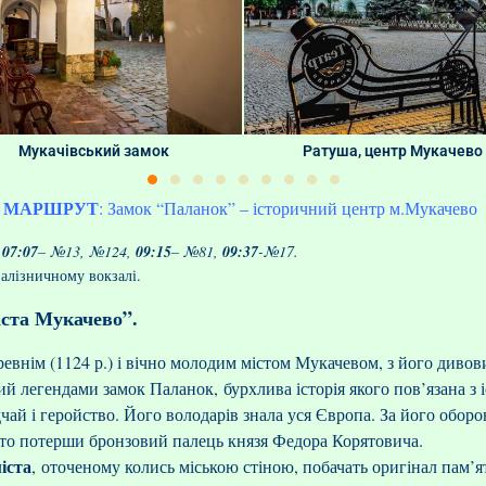
Мукачівський замок
Ратуша, центр Мукачево
МАРШРУТ
: Замок “Паланок” – історичний центр м.Мукачево
,
07:07
– №13, №124,
09:15
– №81,
09:37
-№17.
залізничному вокзалі.
іста Мукачево”.
древнім (1124 р.) і вічно молодим містом Мукачевом, з його диво
ний легендами замок Паланок,
бурхлива історія якого пов’язана з
чай і геройство. Його володарів знала уся Європа. За його оборо
сто потерши бронзовий палець князя Федора Корятовича.
іста
,
оточеному колись міською стіною, побачать оригінал пам’