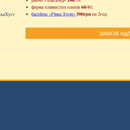
60
ферма плямистих оленів
/40;
»
500грн
басейни «
Рікка Хуст
»
на 2год
ккаХуст
ЗАМОВ підб