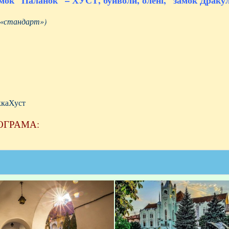
мок “Паланок” –
ХУСТ, буйволи, олені, “замок Драку
 «стандарт»)
»
ккаХуст
ОГРАМА: