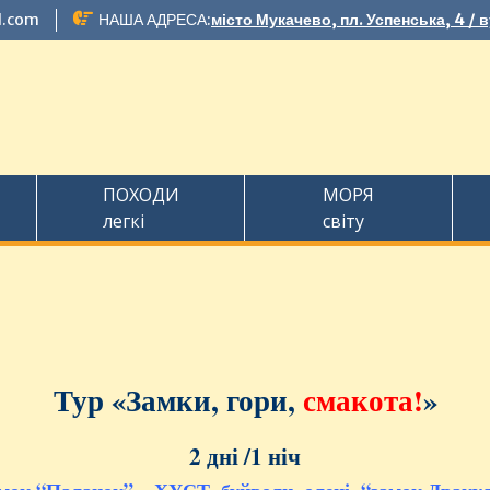
l.com
НАША АДРЕСА:
місто Мукачево, пл. Успенська, 4 / 
ПОХОДИ
МОРЯ
легкі
світу
Тур «Замки, гори,
смакота!
»
2 дні /1 ніч