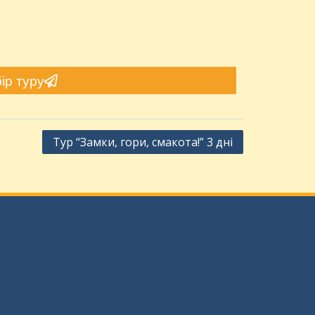
ір туру
Тур “Замки, гори, смакота!” 3 дні