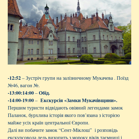
-12:52
– Зустріч групи на залізничному Мукачева . Поїзд
№46, вагон №.
-13:00:14:00
Обід.
–
-14:00-19:00
Екскурсія «Замки Мукачівщини».
–
Першим туристи відвідають овіяний легендами замок
Паланок, бурхлива історія якого пов’язана з історією
майже усіх країн центральної Європи.
Далі ви побачите замок “Сент-Міклош” і розповідь
екскурсовода ледь вихопить з мороку віків таємниці і