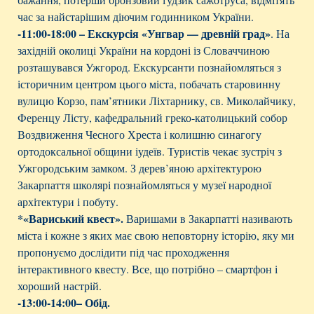
час за найстарішим діючим годинником України.
-11:00-18:00 – Екскурсія «Унгвар — древній град»
. На
західній околиці України на кордоні із Словаччиною
розташувався Ужгород. Екскурсанти познайомляться з
історичним центром цього міста, побачать старовинну
вулицю Корзо, пам’ятники Ліхтарнику, св. Миколайчику,
Ференцу Лісту, кафедральний греко-католицький собор
Воздвиження Чесного Хреста і колишню синагогу
ортодоксальної общини іудеїв. Туристів чекає зустріч з
Ужгородським замком. З дерев’яною архітектурою
Закарпаття школярі познайомляться у музеї народної
архітектури і побуту.
*«Вариський квест».
Варишами в Закарпатті називають
міста і кожне з яких має свою неповторну історію, яку ми
пропонуємо дослідити під час проходження
інтерактивного квесту. Все, що потрібно – смартфон і
хороший настрій.
-13:00-14:00– Обід.