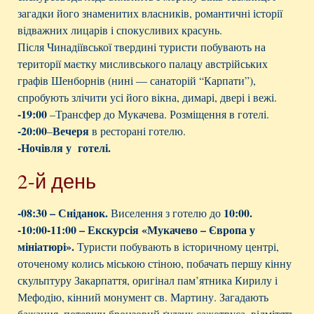
загадки його знаменитих власників, романтичні історії
відважних лицарів і спокусливих красунь.
Після Чинадіївської твердині туристи побувають на
території маєтку мисливського палацу австрійських
графів Шенборнів (нині — санаторій “Карпати”),
спробують злічити усі його вікна, димарі, двері і вежі.
-19:00
–Трансфер до Мукачева. Розміщення в готелі.
-20:00
Вечеря
–
в ресторані готелю.
-Ночівля у готелі.
2-й день
-08:30 – Сніданок.
10:00.
Виселення з готелю до
-10:00-11:00 –
Екскурсія
«
Мукачево – Європа у
мініатюрі
».
Туристи побувають в історичному центрі,
оточеному колись міською стіною, побачать першу кінну
скульптуру Закарпаття, оригінал пам’ятника Кирилу і
Мефодію, кінний монумент св. Мартину. Загадають
бажання, потерши бронзовий ґудзик сажотруса, відмітять