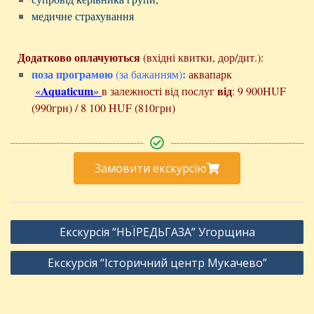
медичне страхування
Додатково оплачуються
(в
хідні квитки, дор/дит.)
:
поза програмою
:
(за бажанням)
аквапарк
Aquaticum
від
«
»
в залежності від послуг
: 9 900HUF
(990грн) / 8 100 HUF (810грн)
Замовити екскурсію
Екскурсія “НЬЇРЕДЬГАЗА” Угорщина
Екскурсія “Історичний центр Мукачево”