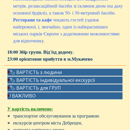
метрів, релаксаційний басейн зі скляним дном (на даху
основної будівлі), а також 50- і 30-метровий басейн.
Ресторани та кафе
чекають гостей уздовж
набережної, і, звичайно, один із найкрасивіших
міських парків Європи з додатковими можливостями
для відпочинку.
18:00 Збір групи. Від`їзд додому.
23:00 орієнтовне прибуття в м.Мукачево
🏷 ВАРТІСТЬ з людини
🏷 ВАРТІСТЬ індивідуальної екскурсії
🏷 ВАРТІСТЬ для ГРУП
! ВАЖЛИВО
У вартість включено:
транспортне обслуговування за програмою
екскурсія центром міста Дебрецен,
супровід керівника групи,