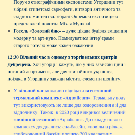
Поруч з етнографічними експонатами Угорщини тут
зібрані єгипетські саркофаги, витвори античного та
східного мистецтва. зібрані Окремою експозицією
представлені полотна Міхая Мункачі.
Готель «Золотий бик»
– дуже цікава будівля змішання
модерну та арт-нуво. Помилуватися інтер’єрами
старого готелю може кожен бажаючий.
12:30 Вільний час в одному з торгівельних центрів
Дебрецена.
Хоч угорці і кажуть, що у них зависокі ціни і
поганий асортимент, але для звичайного українця,
поїздка в Угорщину завжди містить елементи шопінгу.
У вільний час
всесезонний
можливо відвідати
термальний комплекс «Aquaticum»
.
Термальну воду
тут використовують не лише для оздоровлення а й для
відпочинку.
Також в 2020 році відкрився величезний
зовнішній сезонний
«Aquaticum». До складу нового
комплексу доєднались: спа-басейн, «повільна річка»,
глибоководний басейн площею 200 квадратних