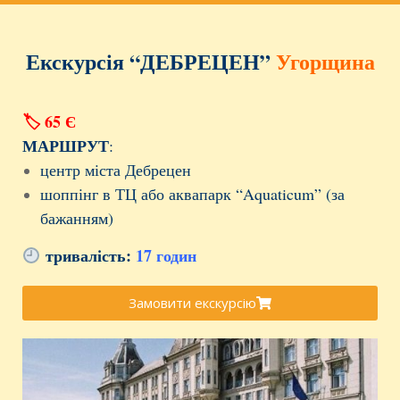
Екскурсія
“ДЕБРЕЦЕН”
Угорщина
🏷 65 Є
МАРШРУТ
:
центр міста Дебрецен
шоппінг в ТЦ або аквапарк “Aquaticum” (за
бажанням)
тривалість:
17 годин
Замовити екскурсію