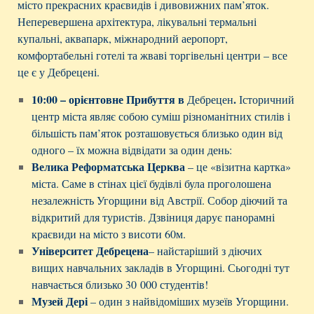
місто прекрасних краєвидів і дивовижних пам’яток.
Неперевершена архітектура, лікувальні термальні
купальні, аквапарк, міжнародний аеропорт,
комфортабельні готелі та жваві торгівельні центри – все
це є у Дебрецені.
10:00 – орієнтовне Прибуття в
.
Дебрецен
Історичний
центр міста являє собою суміш різноманітних стилів і
більшість пам’яток розташовується близько один від
одного – їх можна відвідати за один день:
Велика Реформатська Церква
– це «візитна картка»
міста. Саме в стінах цієї будівлі була проголошена
незалежність Угорщини від Австрії. Собор діючий та
відкритий для туристів. Дзвіниця дарує панорамні
краєвиди на місто з висоти 60м.
Університет Дебрецена
– найстаріший з діючих
вищих навчальних закладів в Угорщині. Сьогодні тут
навчається близько 30 000 студентів!
Музей Дері
– один з найвідоміших музеїв Угорщини.