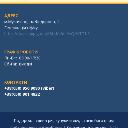
АДРЕС
м.Мукачево, пл.Федорова, 4.
Геолокація офісу:
https://maps.app.goo.gl/BtnMKd49nQKhTT1i6
ГРАФІК РОБОТИ
Пн-Вт: 09:00-17:30
Сб-Нд: вихідні
КОНТАКТИ
+38(050) 950 9090 (viber)
+38(050) 901 4822
Подорож - єдина річ, купуючи яку, стаєш багатшим!
Сайт працює на WordPress
|
Education Hub автор:
WEN