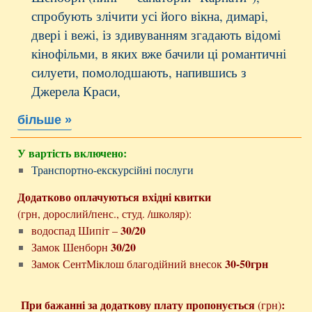
спробують злічити усі його вікна, димарі,
двері і вежі, із здивуванням згадають відомі
кінофільми, в яких вже бачили ці романтичні
силуети, помолодшають, напившись з
Джерела Краси,
більше »
У вартість включено:
Транспортно-екскурсійні послуги
Додатково оплачуються в
хідні квитки
(грн, дорослий/пенс., студ. /школяр):
30/20
водоспад Шипіт –
30/20
Замок Шенборн
30-50грн
Замок СентМіклош благодійний внесок
При бажанні за додаткову плату пропонується
:
(грн)