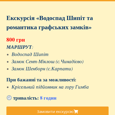
Екскурсія «Водоспад Шипіт та
романтика графських замків»
800 грн
МАРШРУТ
:
Водоспад Шипіт
Замок Сент-Міклош (с.Чинадієво)
Замок Шенборн (с.Карпати)
При бажанні та за можливості:
Крісельний підйомник на гору Гимба
тривалість:
8 годин
Замовити екскурсію