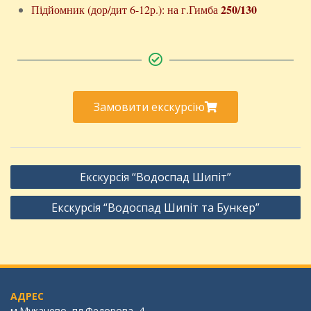
250/130
Підйомник (дор/дит 6-12р.): на г.Гимба
Замовити екскурсію
Екскурсія “Водоспад Шипіт”
Екскурсія “Водоспад Шипіт та Бункер”
АДРЕС
м.Мукачево, пл.Федорова, 4.