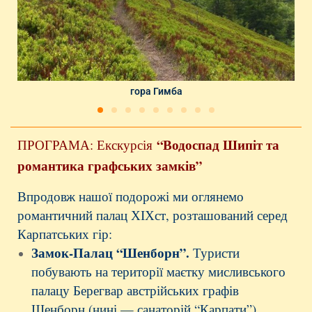
гора Гимба
“Водоспад Шипіт та
ПРОГРАМА: Екскурсія
романтика графських замків”
Впродовж нашої подорожі ми оглянемо
романтичний палац ХІХст, розташований серед
Карпатських гір:
Замок-Палац “Шенборн”.
Туристи
побувають на території маєтку мисливського
палацу Берегвар австрійських графів
Шенборн (нині — санаторій “Карпати”),