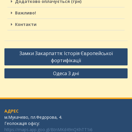
Додатково оплачується (грн)
Важливо!
Контакти
Замки Закарпаття: Історія Європейської
фортифікації
Одеса 3 дні
АДРЕС
м.Мукачево, пл.Федорова, 4.
Геолокація офісу:
https://maps.app.goo.gl/BtnMKd49nQKhTT1i6