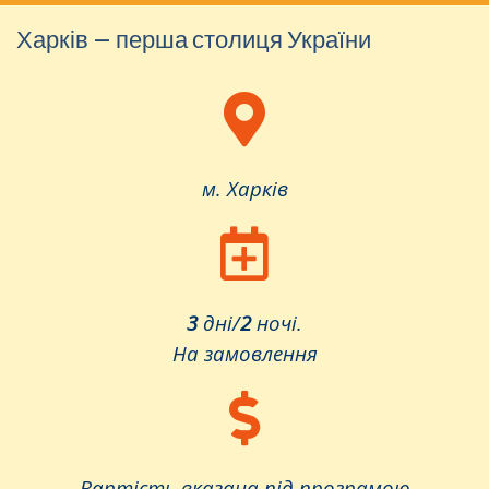
Харків – перша столиця України
м. Харків
3
дні/
2
ночі.
На замовлення
Вартість вказана під програмою