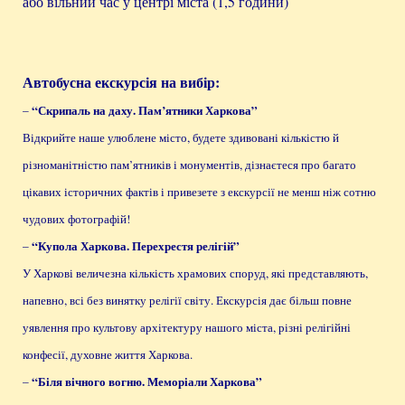
або вільний час у центрі міста (1,5 години)
Автобусна екскурсія на вибір:
“Скрипаль на даху. Пам’ятники Харкова”
–
Відкрийте наше улюблене місто, будете здивовані кількістю й
різноманітністю пам’ятників і монументів, дізнаєтеся про багато
цікавих історичних фактів і привезете з екскурсії не менш ніж сотню
чудових фотографій!
“Купола Харкова. Перехрестя релігій”
–
У Харкові величезна кількість храмових споруд, які представляють,
напевно, всі без винятку релігії світу. Екскурсія дає більш повне
уявлення про культову архітектуру нашого міста, різні релігійні
конфесії, духовне життя Харкова.
“Біля вічного вогню. Меморіали Харкова”
–