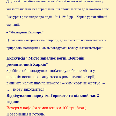
Друга світова війна залишила на обличчі нашого міста незліченну
кількість шрамів, без перебільшення пройшлася по долі кожного з нас.
Екскурсія розповідає про події 1941-1943 рр – Харків уроки війни й
окупації.
– “Фельдман Еко-парк”
Це затишний острів живої природи, де ви зможете поспілкуватися з
природою, погладити і навіть погодувати велику кількість тварин.
Екскурсія “Місто запалює вогні. Вечірній
романтичний Харків”
Зробіть собі подарунок: побачте улюблене місто у
вечірніх вогниках, зануртеся в романтичні історії,
випийте келих шампанського і – чим чорт не жартує! –
…. знову закохайтеся!
Відвідування парку ім. Горького та вільний час 2
години.
Вечеря у кафе (за замовленням 100 грн./чол.)
Повернення в готель.