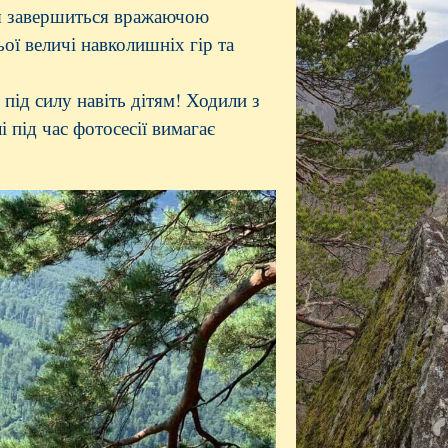
ря завершиться вражаючою
ої величі навколишніх гір та
під силу навіть дітям! Ходили з
і під час фотосесії вимагає