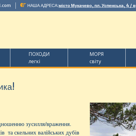
l.com
НАША АДРЕСА:
місто Мукачево, пл. Успенська, 4 / 
ПОХОДИ
МОРЯ
легкі
світу
ика!
ідношенню зусилля/враження.
ів та скельних валійських дубів