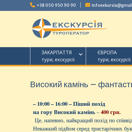
+38 050 950 90 90
infoexkursia@gmai
ЗАКАРПАТТЯ
ЄВРОПА
тури, екскурсії
тури, екскурсії
Високий камінь – фантаст
– 10:00 – 16:00 – Піший похід
на гору Високий камінь
400 грн.
–
Це, напевно, найкращий похід по співв
Неважкий підйом серед тристарічних бук