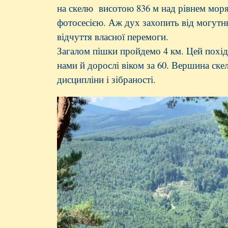
на скелю висотою 836 м над рівнем мо
фотосесією. Аж дух захопить від могутнь
відчуття власної перемоги.
Загалом пішки пройдемо 4 км. Цей похід 
нами й дорослі віком за 60. Вершина скел
дисципліни і зібраності.